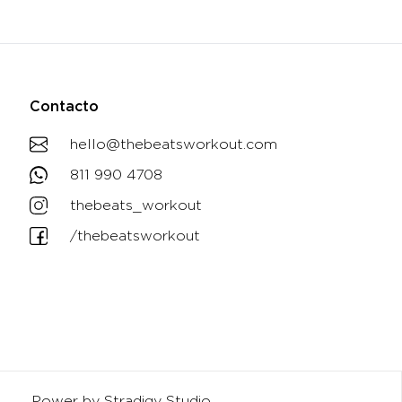
Contacto
hello@thebeatsworkout.com
811 990 4708
thebeats_workout
/thebeatsworkout
Power by Stradigy Studio