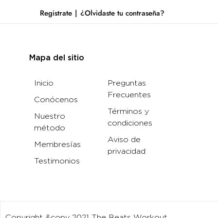
Registrate
¿Olvidaste tu contraseña?
Mapa del sitio
Inicio
Preguntas
Frecuentes
Conócenos
Términos y
Nuestro
condiciones
método
Aviso de
Membresías
privacidad
Testimonios
Copyright &copy 2021 The Beats Workout