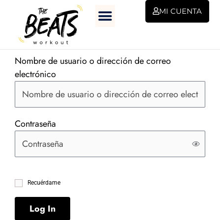
Ir
MI CUENTA
al
contenido
Nombre de usuario o dirección de correo
electrónico
Contraseña
Recuérdame
Log In