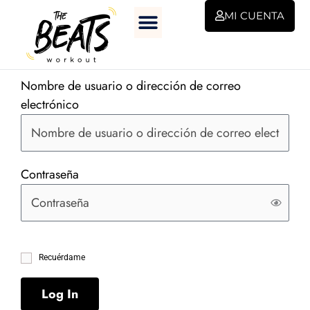
Ir
MI CUENTA
al
contenido
Nombre de usuario o dirección de correo
electrónico
Contraseña
Recuérdame
Log In