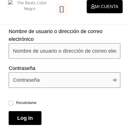
Ir
MI CUENTA
al
contenido
Nombre de usuario o dirección de correo
electrónico
Contraseña
Recuérdame
Log In