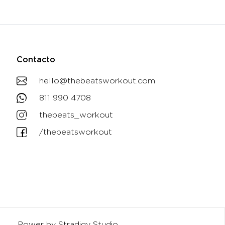
Contacto
hello@thebeatsworkout.com
811 990 4708
thebeats_workout
/thebeatsworkout
Power by Stradigy Studio