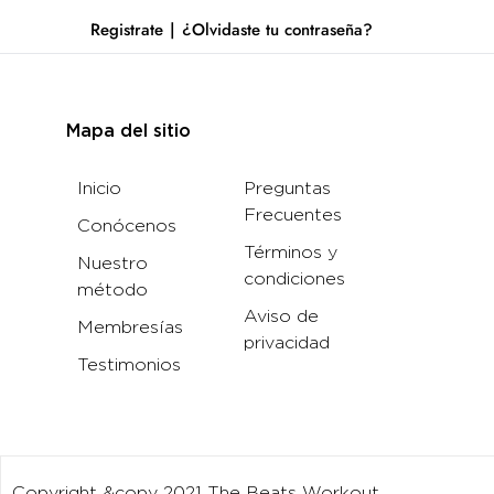
Registrate
¿Olvidaste tu contraseña?
Mapa del sitio
Inicio
Preguntas
Frecuentes
Conócenos
Términos y
Nuestro
condiciones
método
Aviso de
Membresías
privacidad
Testimonios
Copyright &copy 2021 The Beats Workout