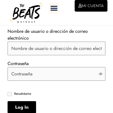
Ir
MI CUENTA
al
contenido
Nombre de usuario o dirección de correo
electrónico
Contraseña
Recuérdame
Log In