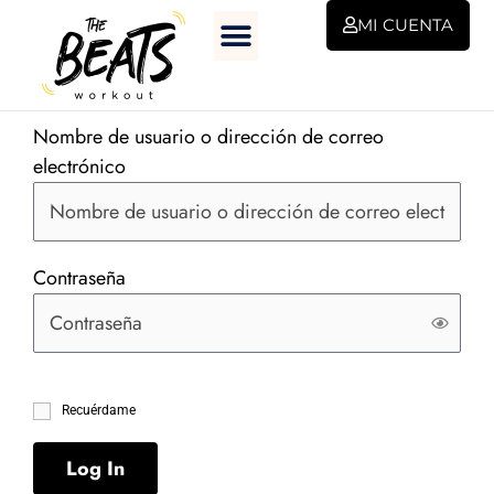
Ir
MI CUENTA
al
contenido
Nombre de usuario o dirección de correo
electrónico
Contraseña
Recuérdame
Log In