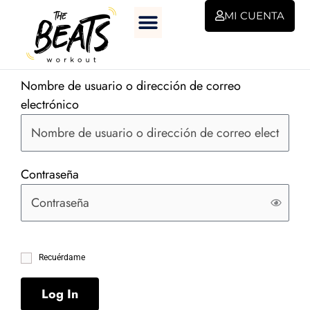
Ir
MI CUENTA
al
contenido
Nombre de usuario o dirección de correo
electrónico
Contraseña
Recuérdame
Log In