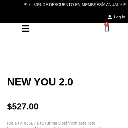
Ir
🎆 ⚡ -50% DE DESCUENTO EN MEMBRESÍA ANUAL ⚡🎆
al
contenido
Log in
0
Carri
NEW YOU 2.0
$
527.00
¡Dale un RESET a tu rutina! Obtén con este reto